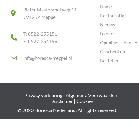
Home
Pieter Mastebroekweg 11
Restauratief
7942 JZ Meppel
Nieuws
Folders
T: 0522-255151
F: 0522-254196
Openingstijden
Geschenken
info@horesca-meppel.nl
Bestellen
Privacy verklaring
|
Algemene Voorwaarden
|
Disclaimer
|
Cookies
© 2020 Horesca Nederland. All rights reserved.