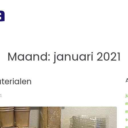
Maand:
januari 2021
terialen
j
21
m
m
s
m