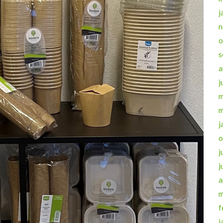
j
n
o
s
a
j
m
m
j
o
j
j
a
m
f
j