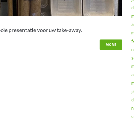
d
m
a
ie presentatie voor uw take-away.
m
f
MORE
n
s
m
a
m
j
d
n
s