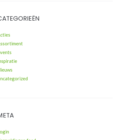
CATEGORIEËN
cties
ssortiment
vents
nspiratie
ieuws
ncategorized
META
ogin