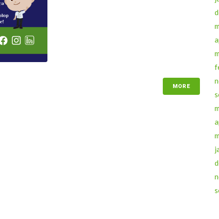
d
m
a
m
f
n
MORE
s
m
a
m
j
d
n
s