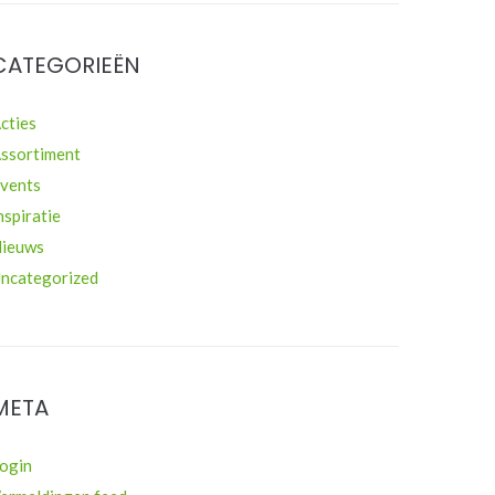
CATEGORIEËN
cties
ssortiment
vents
nspiratie
ieuws
ncategorized
META
ogin