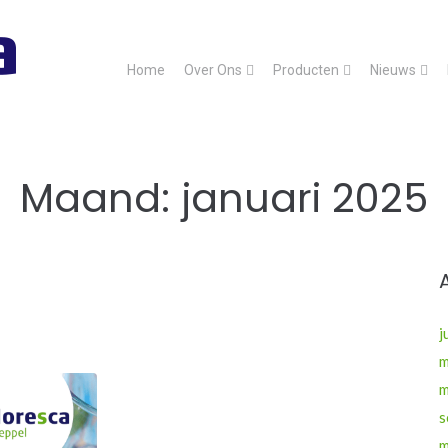
Home
Over Ons
Producten
Nieuws
Maand:
januari 2025
j
m
m
s
m