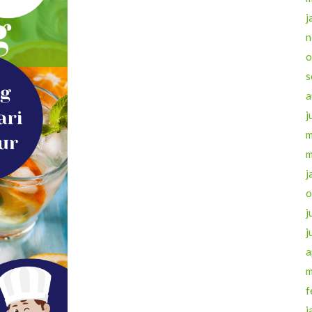
j
n
o
s
a
j
m
m
j
o
j
j
a
m
f
j