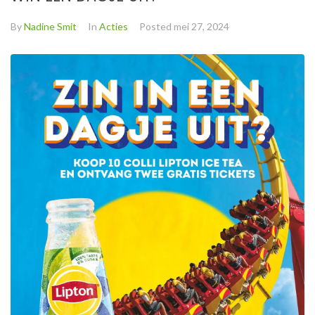
By
Nadine Smit
In
Acties
Posted
mei 27, 2024